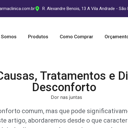
armaclinica.com.br
R. Alexandre Benois, 13 A Vila Andrade - São
 Somos
Produtos
Como Comprar
Orçament
Causas, Tratamentos e Dic
Desconforto
onforto comum, mas que pode significativame
te artigo, abordaremos desde o que caracteri