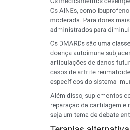
Os medicamentos desempenha
Os AINEs, como ibuprofeno 
moderada. Para dores mais 
administrados para diminui
Os DMARDs são uma classe
doença autoimune subjacen
articulações de danos fut
casos de artrite reumatoi
específicos do sistema imu
Além disso, suplementos c
reparação da cartilagem e 
seja um tema de debate entr
Terapias alternativa