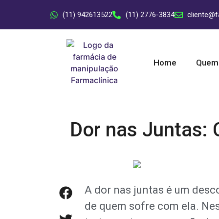
(11) 942613522
(11) 2776-3834
cliente@f
Home
Quem
Dor nas Juntas: 
A dor nas juntas é um desc
de quem sofre com ela. Nes