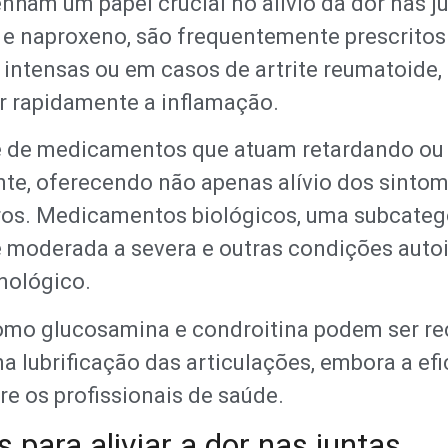
m um papel crucial no alívio da dor nas ju
e naproxeno, são frequentemente prescritos p
intensas ou em casos de artrite reumatoide,
r rapidamente a inflamação.
 de medicamentos que atuam retardando ou 
te, oferecendo não apenas alívio dos sinto
uros. Medicamentos biológicos, uma subcate
de moderada a severa e outras condições au
nológico.
omo glucosamina e condroitina podem ser r
na lubrificação das articulações, embora a e
e os profissionais de saúde.
s para aliviar a dor nas juntas